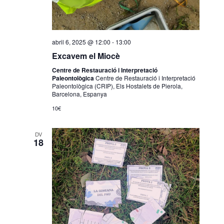
E
s
d
e
abril 6, 2025 @ 12:00
-
13:00
v
Excavem el Miocè
e
Centre de Restauració i Interpretació
Paleontològica
Centre de Restauració i Interpretació
n
Paleontològica (CRIP), Els Hostalets de Pierola,
Barcelona, Espanya
i
10€
m
e
DV
n
18
t