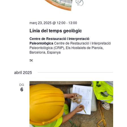
e
v
a
v
e
d
i
g
a
s
a
t
març 23, 2025 @ 12:00
-
13:00
a
Línia del temps geològic
u
c
.
a
i
Centre de Restauració i Interpretació
Paleontològica
Centre de Restauració i Interpretació
l
ó
Paleontològica (CRIP), Els Hostalets de Pierola,
Barcelona, Espanya
i
5€
t
z
abril 2025
a
DG
c
6
i
o
n
s