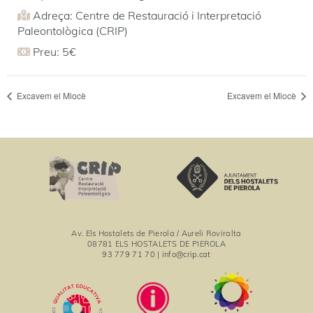
Adreça: Centre de Restauració i Interpretació
Paleontològica (CRIP)
Preu: 5€
Excavem el Miocè
Excavem el Miocè
Av. Els Hostalets de Pierola / Aureli Roviralta
08781 ELS HOSTALETS DE PIEROLA
93 779 71 70
|
info@crip.cat