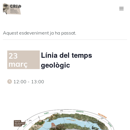
Vés
al
contingut
Men
Aquest esdeveniment ja ha passat.
Línia del temps
23
març
geològic
12:00 - 13:00