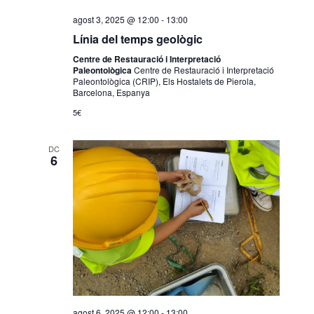
E
s
agost 3, 2025 @ 12:00
-
13:00
d
Línia del temps geològic
e
Centre de Restauració i Interpretació
Paleontològica
Centre de Restauració i Interpretació
v
Paleontològica (CRIP), Els Hostalets de Pierola,
Barcelona, Espanya
e
5€
n
i
DC
m
6
e
n
t
agost 6, 2025 @ 12:00
-
13:00