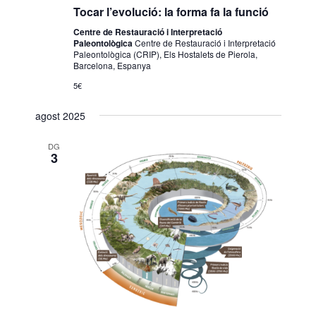
e
v
Tocar l’evolució: la forma fa la funció
a
v
e
d
Centre de Restauració i Interpretació
i
g
a
Paleontològica
Centre de Restauració i Interpretació
Paleontològica (CRIP), Els Hostalets de Pierola,
s
a
t
Barcelona, Espanya
a
u
c
5€
.
a
i
l
agost 2025
ó
i
DG
t
3
z
a
c
i
o
n
s