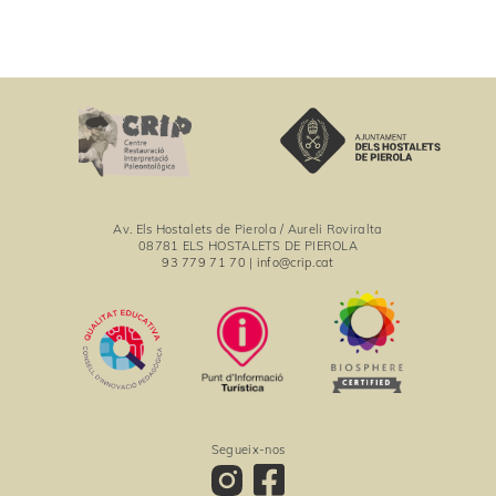
E
s
d
e
v
e
n
i
Av. Els Hostalets de Pierola / Aureli Roviralta
m
08781 ELS HOSTALETS DE PIEROLA
93 779 71 70
|
info@crip.cat
e
n
t
Segueix-nos