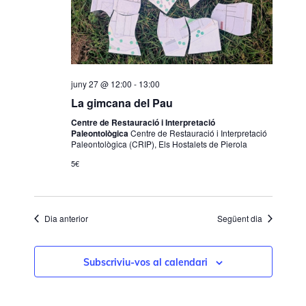
e
v
a
v
e
d
i
g
a
s
a
t
a
u
c
juny 27 @ 12:00
-
13:00
.
a
i
La gimcana del Pau
l
ó
Centre de Restauració i Interpretació
i
Paleontològica
Centre de Restauració i Interpretació
Paleontològica (CRIP), Els Hostalets de Pierola
t
5€
z
a
c
Dia anterior
Següent dia
i
o
Subscriviu-vos al calendari
n
s