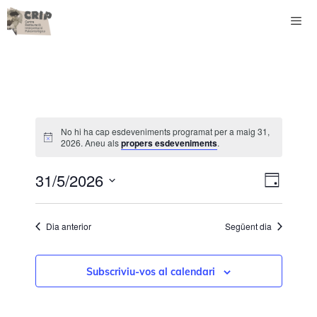
Vés
al
contingut
Men
No hi ha cap esdeveniments programat per a maig 31,
2026. Aneu als
propers esdeveniments
.
N
V
31/5/2026
D
a
i
S
i
v
s
e
a
Dia anterior
Següent dia
l
e
t
e
g
e
c
Subscriviu-vos al calendari
a
s
c
i
c
d
o