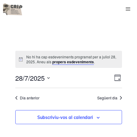
Vés
al
contingut
Men
No hi ha cap esdeveniments programat per a juliol 28,
2025. Aneu als
propers esdeveniments
.
N
V
28/7/2025
D
a
i
S
i
v
s
e
a
Dia anterior
Següent dia
l
e
t
e
g
e
c
Subscriviu-vos al calendari
a
s
c
i
c
d
o