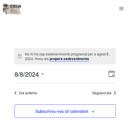
Vés
al
contingut
Men
No hi ha cap esdeveniments programat per a agost 8,
2024. Aneu als
propers esdeveniments
.
N
V
8/8/2024
D
a
i
S
i
v
s
e
a
Dia anterior
Següent dia
l
e
t
e
g
e
c
Subscriviu-vos al calendari
a
s
c
i
c
d
o