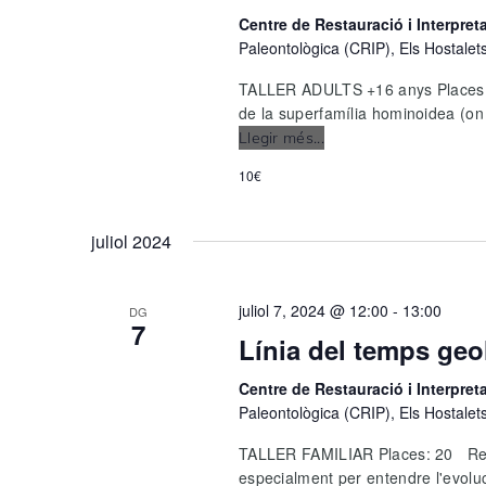
Centre de Restauració i Interpre
Paleontològica (CRIP), Els Hostalet
TALLER ADULTS +16 anys Places: 2
de la superfamília hominoidea (on 
Llegir més...
Evolució
humana:
10€
d’on
venim?
juliol 2024
juliol 7, 2024 @ 12:00
-
13:00
DG
7
Línia del temps geo
Centre de Restauració i Interpre
Paleontològica (CRIP), Els Hostalet
TALLER FAMILIAR Places: 20 Ress
especialment per entendre l'evoluci