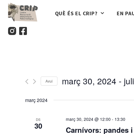
Vés
al
QUÈ ÉS EL CRIP?
EN PA
contingut
març 30, 2024
 - 
ju
Avui
S
e
març 2024
l
e
c
març 30, 2024 @ 12:00
-
13:30
DS
c
30
Carnívors: pandes i
i