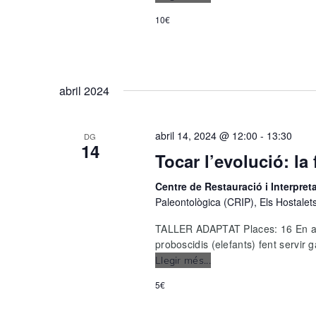
Pau:
10€
Pierolapithecus
catalaunicus
abril 2024
abril 14, 2024 @ 12:00
-
13:30
DG
14
Tocar l’evolució: la
Centre de Restauració i Interpre
Paleontològica (CRIP), Els Hostalet
TALLER ADAPTAT Places: 16 En aque
proboscidis (elefants) fent servir ga
Llegir més...
Tocar
l’evolució:
5€
la
forma