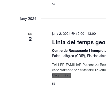
una
5€
dent
i
et
juny 2024
diré
qui
ets
juny 2, 2024 @ 12:00
-
13:00
DG
2
Línia del temps geo
Centre de Restauració i Interpre
Paleontològica (CRIP), Els Hostalet
TALLER FAMILIAR Places: 20 Resse
especialment per entendre l'evoluci
Llegir més...
Línia
del
5€
temps
geològic