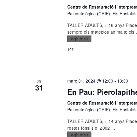
o
Centre de Restauració i Interpre
n
Paleontològica (CRIP), Els Hostalet
a
u
TALLER ADULTS, + 16 anys Places:
n
sempre els mateixos animals: els .
a
Llegir més...
Carnívors:
d
pandes
a
10€
i
t
falsos
a
dents
.
de
sabre
març 31, 2024 @ 12:00
-
13:30
DG
31
En Pau: Pierolapith
Centre de Restauració i Interpre
Paleontològica (CRIP), Els Hostalet
TALLER ADULTS, + 14 anys Places
restes fòssils el 2002 ...
Llegir més...
En