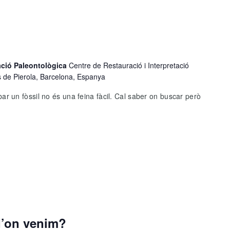
tació Paleontològica
Centre de Restauració i Interpretació
s de Pierola, Barcelona, Espanya
 un fòssil no és una feina fàcil. Cal saber on buscar però
d’on venim?