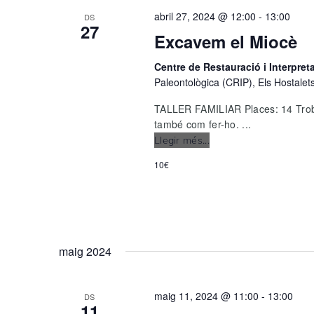
fa
abril 27, 2024 @ 12:00
-
13:00
DS
la
27
Excavem el Miocè
funció
Centre de Restauració i Interpre
Paleontològica (CRIP), Els Hostalet
TALLER FAMILIAR Places: 14 Trobar
també com fer-ho. ...
Llegir més...
Excavem
el
10€
Miocè
maig 2024
maig 11, 2024 @ 11:00
-
13:00
DS
11