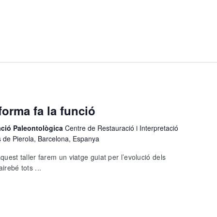
 forma fa la funció
tació Paleontològica
Centre de Restauració i Interpretació
s de Pierola, Barcelona, Espanya
st taller farem un viatge guiat per l’evolució dels
irebé tots ...