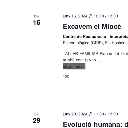
juny 16, 2024 @ 12:00
-
13:00
DG
16
Excavem el Miocè
Centre de Restauració i Interpre
Paleontològica (CRIP), Els Hostalet
TALLER FAMILIAR Places: 14 Trobar
també com fer-ho. ...
Llegir més...
Excavem
el
10€
Miocè
juny 29, 2024 @ 11:00
-
13:00
DS
29
Evolució humana: 