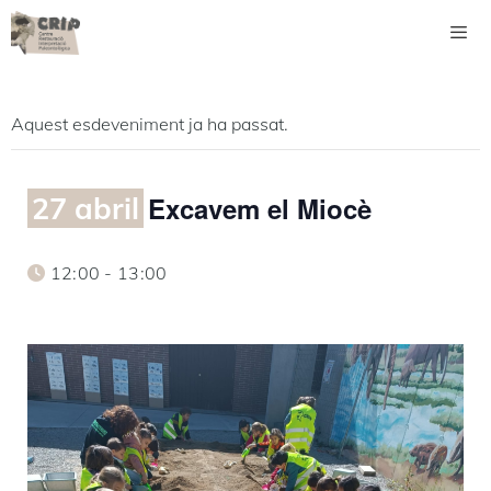
Vés
al
contingut
Men
Aquest esdeveniment ja ha passat.
27 abril
Excavem el Miocè
12:00 - 13:00