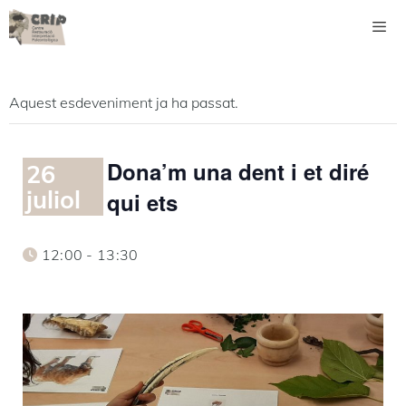
Vés
al
contingut
Men
Aquest esdeveniment ja ha passat.
Dona’m una dent i et diré
26
juliol
qui ets
12:00 - 13:30